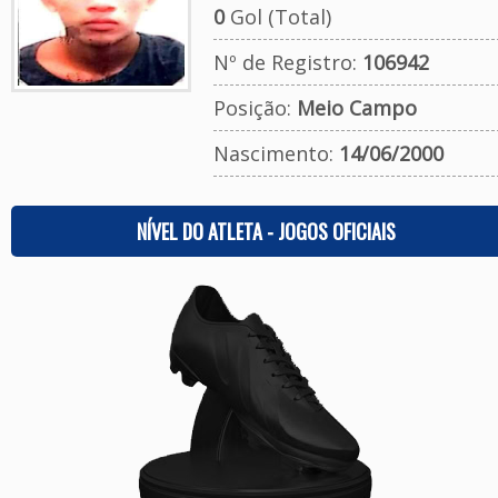
0
Gol (Total)
Nº de Registro:
106942
Posição:
Meio Campo
Nascimento:
14/06/2000
NÍVEL DO ATLETA - JOGOS OFICIAIS