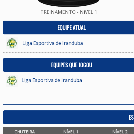
TREINAMENTO - NíVEL 1
EQUIPE ATUAL
Liga Esportiva de Iranduba
EQUIPES QUE JOGOU
Liga Esportiva de Iranduba
ES
CHUTEIRA
NÍVEL 1
NÍVEL 2