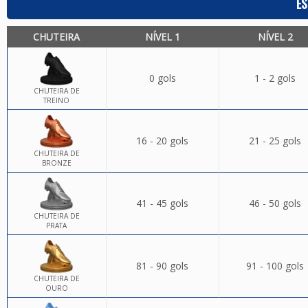
ES
CHUTEIRA
NÍVEL 1
NÍVEL 2
0 gols
1 - 2 gols
CHUTEIRA DE
TREINO
16 - 20 gols
21 - 25 gols
CHUTEIRA DE
BRONZE
41 - 45 gols
46 - 50 gols
CHUTEIRA DE
PRATA
81 - 90 gols
91 - 100 gols
CHUTEIRA DE
OURO