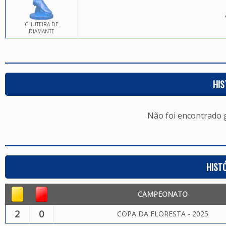
CHUTEIRA DE
DIAMANTE
HIS
Não foi encontrado
HIST
CAMPEONATO
2
0
COPA DA FLORESTA - 2025