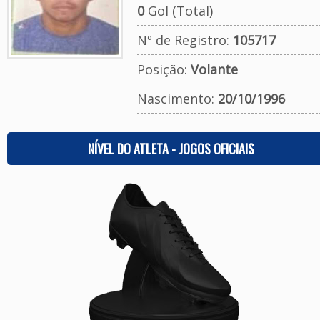
0
Gol (Total)
Nº de Registro:
105717
Posição:
Volante
Nascimento:
20/10/1996
NÍVEL DO ATLETA - JOGOS OFICIAIS