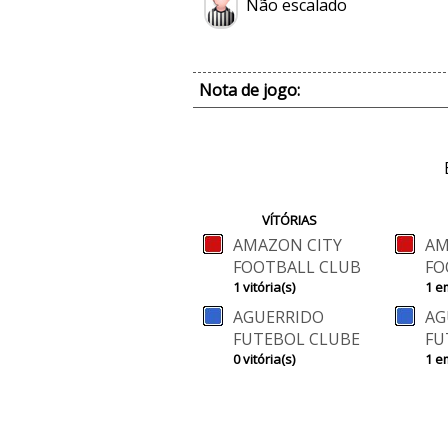
Não escalado
Nota de jogo:
VÍTÓRIAS
AMAZON CITY
AM
FOOTBALL CLUB
FO
1 vitória(s)
1 e
AGUERRIDO
AG
FUTEBOL CLUBE
FU
0 vitória(s)
1 e