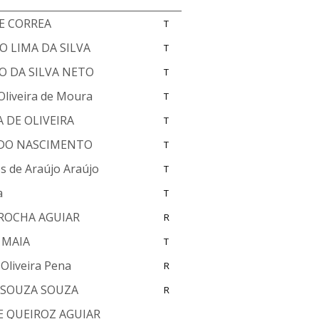
E CORREA
T
O LIMA DA SILVA
T
O DA SILVA NETO
T
Oliveira de Moura
T
A DE OLIVEIRA
T
 DO NASCIMENTO
T
s de Araújo Araújo
T
a
T
 ROCHA AGUIAR
R
 MAIA
T
 Oliveira Pena
R
 SOUZA SOUZA
R
 QUEIROZ AGUIAR