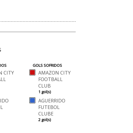
S
DOS
GOLS SOFRIDOS
 CITY
AMAZON CITY
LL
FOOTBALL
CLUB
1 gol(s)
IDO
AGUERRIDO
L
FUTEBOL
CLUBE
2 gol(s)