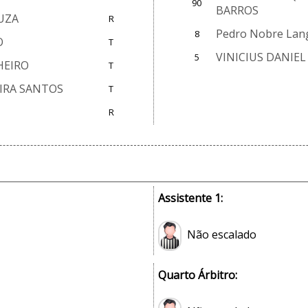
90
BARROS
UZA
R
Pedro Nobre Lang
8
O
T
VINICIUS DANIE
5
HEIRO
T
IRA SANTOS
T
R
Assistente 1:
Não escalado
Quarto Árbitro: