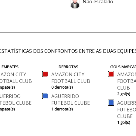
Não escalado
ESTATÍSTICAS DOS CONFRONTOS ENTRE AS DUAS EQUIPE
EMPATES
DERROTAS
GOLS MARCA
AZON CITY
AMAZON CITY
AMAZON
OTBALL CLUB
FOOTBALL CLUB
FOOTBA
mpate(s)
0 derrota(s)
CLUB
2 gol(s)
UERRIDO
AGUERRIDO
TEBOL CLUBE
FUTEBOL CLUBE
AGUERR
mpate(s)
1 derrota(s)
FUTEBO
CLUBE
1 gol(s)