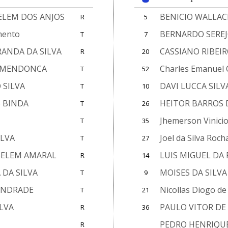
ELEM DOS ANJOS
BENICIO WALLAC
R
5
mento
BERNARDO SEREJ
T
7
ANDA DA SILVA
CASSIANO RIBEIR
R
20
S MENDONCA
Charles Emanuel 
T
52
 SILVA
DAVI LUCCA SILV
T
10
S BINDA
HEITOR BARROS
T
26
Jhemerson Vinicio
T
35
ILVA
Joel da Silva Roch
T
27
BELEM AMARAL
LUIS MIGUEL DA
R
14
 DA SILVA
MOISES DA SILVA
T
9
 ANDRADE
Nicollas Diogo de
T
21
LVA
PAULO VITOR DE
R
36
PEDRO HENRIQUE
R