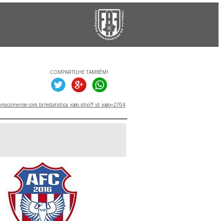
COMPARTILHE TAMBÉM!
mazonense.com.br/estatistica_jogo.php?f_id_jogo=2704