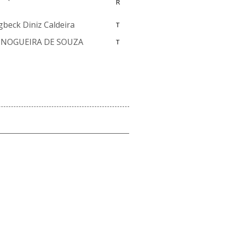
R
beck Diniz Caldeira
T
L NOGUEIRA DE SOUZA
T