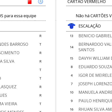
CARTÃO VERMELHO
 para essa equipe
Não há CARTÕES V
ESCALAÇÃO
BENICIO GABRIEL
R
13
NDES BARROSO
BERNARDOO VAL
T
14
SANTOS
ASCIMENTO
R
DAVYH WILLIAM 
15
A SILVA
R
EDUARDO SOUZA
8
T
IGOR DE MEIREL
4
O
T
JOSEPH LORENZO
7
ELASQUEZ
R
MANUELA ANDRE
10
GUES
R
PAULO HENRIQUE
9
A VIEIRA
T
RHUAN SILVA A
16