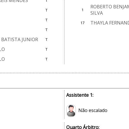
REIS MENDES
T
ROBERTO BENJAM
1
T
SILVA
T
THAYLA FERNAND
17
T
BATISTA JUNIOR
T
LO
T
LO
T
Assistente 1:
Não escalado
Quarto Árbitro: