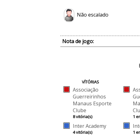
Não escalado
Nota de jogo:
VÍTÓRIAS
Associação
As
Guerreirinhos
Gu
Manaus Esporte
Ma
Clube
Cl
8 vitória(s)
1 e
Inter Academy
In
4 vitória(s)
1 e