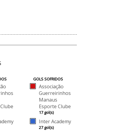
S
DOS
GOLS SOFRIDOS
ção
Associação
rinhos
Guerreirinhos
Manaus
 Clube
Esporte Clube
17 gol(s)
cademy
Inter Academy
27 gol(s)