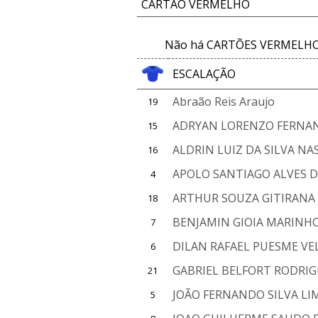
CARTÃO VERMELHO
Não há CARTÕES VERMELHOS
ESCALAÇÃO
Abraão Reis Araujo
19
ADRYAN LORENZO FERNA
15
ALDRIN LUIZ DA SILVA N
16
APOLO SANTIAGO ALVES D
4
ARTHUR SOUZA GITIRANA
18
BENJAMIN GIOIA MARINH
7
DILAN RAFAEL PUESME V
6
GABRIEL BELFORT RODRI
21
JOÃO FERNANDO SILVA LIM
5