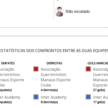
Não escalado
ESTATÍSTICAS DOS CONFRONTOS ENTRE AS DUAS EQUIPE
EMPATES
DERROTAS
GOLS MARCA
sociação
Associação
Associa
erreirinhos
Guerreirinhos
Guerrei
naus Esporte
Manaus Esporte
Manaus
ube
Clube
Esporte
mpate(s)
4 derrota(s)
27 gol(s)
ter Academy
Inter Academy
Inter A
mpate(s)
8 derrota(s)
17 gol(s)