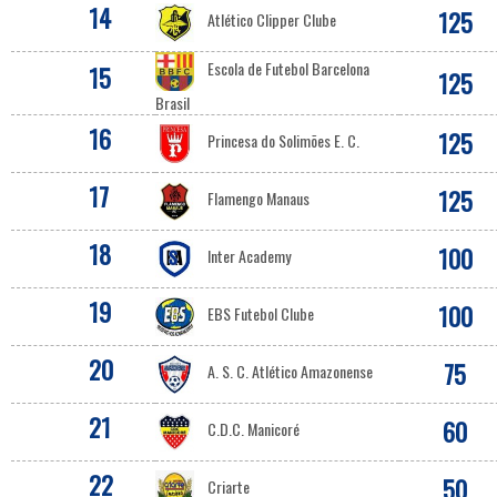
14
125
Atlético Clipper Clube
Escola de Futebol Barcelona
15
125
Brasil
16
125
Princesa do Solimões E. C.
17
125
Flamengo Manaus
18
100
Inter Academy
19
100
EBS Futebol Clube
20
75
A. S. C. Atlético Amazonense
21
60
C.D.C. Manicoré
22
50
Criarte