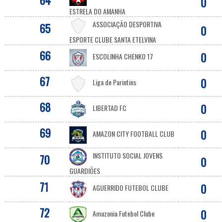
64
0
ESTRELA DO AMANHA
ASSOCIAÇÃO DESPORTIVA
65
0
ESPORTE CLUBE SANTA ETELVINA
66
0
ESCOLINHA CHENKO 17
67
0
Liga de Parintins
68
0
LIBERTAD FC
69
0
AMAZON CITY FOOTBALL CLUB
INSTITUTO SOCIAL JOVENS
70
0
GUARDIÕES
71
0
AGUERRIDO FUTEBOL CLUBE
72
0
Amazonia Futebol Clube