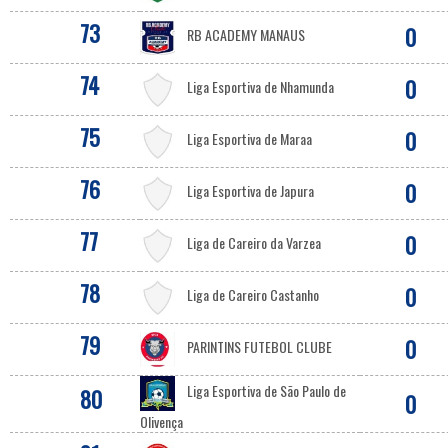
73
0
RB ACADEMY MANAUS
74
0
Liga Esportiva de Nhamunda
75
0
Liga Esportiva de Maraa
76
0
Liga Esportiva de Japura
77
0
Liga de Careiro da Varzea
78
0
Liga de Careiro Castanho
79
0
PARINTINS FUTEBOL CLUBE
Liga Esportiva de São Paulo de
80
0
Olivença