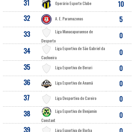
31
10
Operário Esporte Clube
32
5
A. E. Paramazonas
Liga Manacapuruense de
33
0
Desporto
Liga Esportiva de São Gabriel da
34
0
Cachoeira
35
0
Liga Esportiva de Beruri
36
0
Liga Esportiva de Anamã
37
0
Liga Desportiva do Careiro
Liga Esportiva de Benjamin
38
0
Constant
39
0
Liga Esportiva de Borba