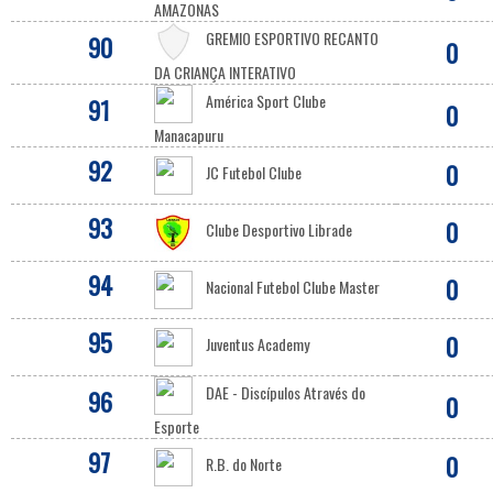
AMAZONAS
GREMIO ESPORTIVO RECANTO
90
0
DA CRIANÇA INTERATIVO
América Sport Clube
91
0
Manacapuru
92
0
JC Futebol Clube
93
0
Clube Desportivo Librade
94
0
Nacional Futebol Clube Master
95
0
Juventus Academy
DAE - Discípulos Através do
96
0
Esporte
97
0
R.B. do Norte