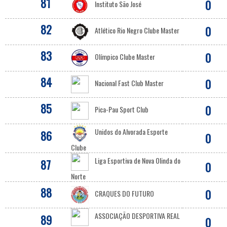
81
0
Instituto São José
82
0
Atlético Rio Negro Clube Master
83
0
Olímpico Clube Master
84
0
Nacional Fast Club Master
85
0
Pica-Pau Sport Club
Unidos do Alvorada Esporte
86
0
Clube
Liga Esportiva de Nova Olinda do
87
0
Norte
88
0
CRAQUES DO FUTURO
ASSOCIAÇÃO DESPORTIVA REAL
89
0