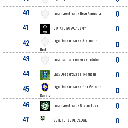
40
0
Liga Esportiva de Novo Aripuanã
41
0
BOTAFOGO ACADEMY
Liga Desportiva de Atalaia do
42
0
Norte
43
0
Liga Itapiranguense de Futebol
44
0
Liga Desportiva de Tonantins
Liga Desportiva de Boa Vista do
45
0
Ramos
46
0
Liga Esportiva de Urucurituba
47
0
SETE FUTEBOL CLUBE