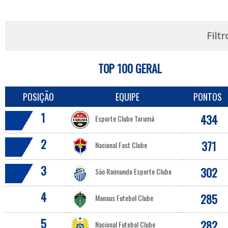
Filtr
TOP 100 GERAL
POSIÇÃO
EQUIPE
PONTOS
1
434
Esporte Clube Tarumã
2
371
Nacional Fast Clube
3
302
São Raimundo Esporte Clube
4
285
Manaus Futebol Clube
5
282
Nacional Futebol Clube