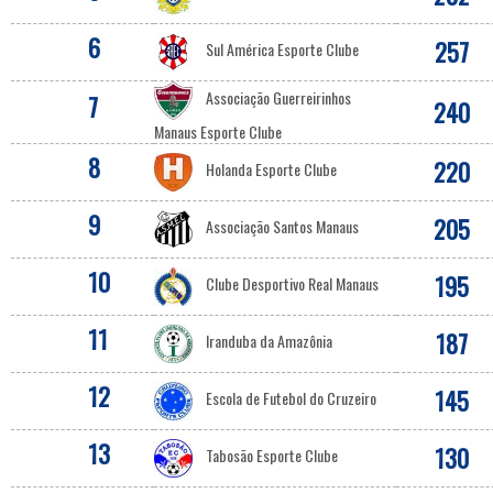
6
257
Sul América Esporte Clube
Associação Guerreirinhos
7
240
Manaus Esporte Clube
8
220
Holanda Esporte Clube
9
205
Associação Santos Manaus
10
195
Clube Desportivo Real Manaus
11
187
Iranduba da Amazônia
12
145
Escola de Futebol do Cruzeiro
13
130
Tabosão Esporte Clube