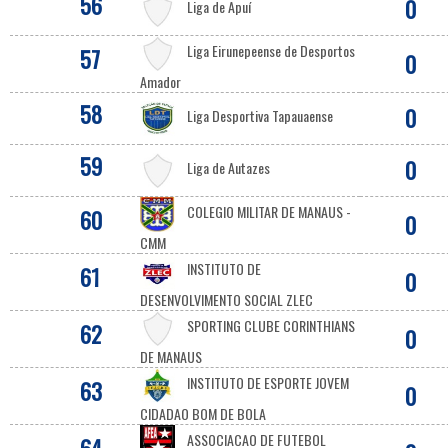
56
0
Liga de Apuí
Liga Eirunepeense de Desportos
57
0
Amador
58
0
Liga Desportiva Tapauaense
59
0
Liga de Autazes
COLEGIO MILITAR DE MANAUS -
60
0
CMM
INSTITUTO DE
61
0
DESENVOLVIMENTO SOCIAL ZLEC
SPORTING CLUBE CORINTHIANS
62
0
DE MANAUS
INSTITUTO DE ESPORTE JOVEM
63
0
CIDADAO BOM DE BOLA
ASSOCIACAO DE FUTEBOL