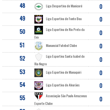
48
0
Liga Desportiva de Manicoré
49
0
Liga Esportiva de Fonte Boa
Liga Esportiva de Rio Preto da
50
0
Eva
51
0
Manancial Futebol Clube
Liga Esportiva Santa Isabel do
52
0
Rio Negro
53
0
Liga Esportiva de Manaquiri
54
0
Liga Esportiva de Alvarães
Associação São Paulo Amazonas
55
0
Esporte Clube