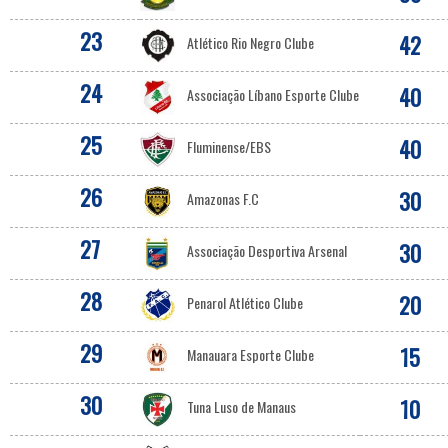
23
42
Atlético Rio Negro Clube
24
40
Associação Líbano Esporte Clube
25
40
Fluminense/EBS
26
30
Amazonas F.C
27
30
Associação Desportiva Arsenal
28
20
Penarol Atlético Clube
29
15
Manauara Esporte Clube
30
10
Tuna Luso de Manaus