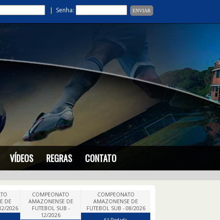
| Senha:
VÍDEOS
REGRAS
CONTATO
TO
COMPEONATO
COMPEONATO
E DE
AMAZONENSE DE
AMAZONENSE DE
12/2026
FUTEBOL SUB -
FUTEBOL SUB - 08/2026
12/2026