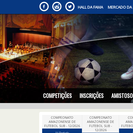
HALL DA FAMA
MERCADO DA
COMPETIÇÕES
INSCRIÇÕES
AMISTOSO
COMPEONATO
COMPEONATO
CO
AMAZONENSE DE
AMAZONENSE DE
AMA
FUTEBOL SUB - 12/2026
FUTEBOL SUB -
FUTEBOL
12/2026