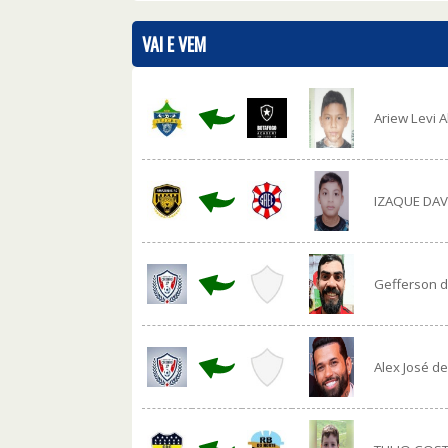
VAI E VEM
Ariew Levi A
IZAQUE DAV
Gefferson 
Alex José d