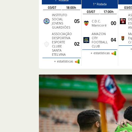
1ª Rodada
1ª Rodada
03/07
18:00h
03/0
03/07
17:00h
INSTITUTO
A
SOCIAL
DE
05
C.D.C.
00
JOVENS
ES
Manicoré
GUARDIÕES
A
ASSOCIAÇÃO
AMAZON
M
DESPORTIVA
CITY
Es
04
ESPORTE
FOOTBALL
Cr
02
CLUBE
CLUB
+
SANTA
+ estatísticas
ETELVINA
+ estatísticas