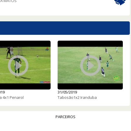
TA MATOS
019
31/05/2019
a 4x1 Penarol
Tabosão1x2 Iranduba
PARCEIROS