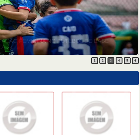
ELHO TÉCNICO DO FUTEBOL DE BASE / 2023
1
2
3
4
5
6