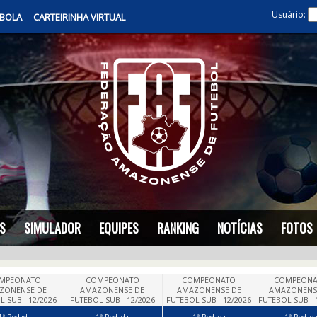
Usuário:
 BOLA
CARTEIRINHA VIRTUAL
S
SIMULADOR
EQUIPES
RANKING
NOTÍCIAS
FOTOS
MPEONATO
COMPEONATO
COMPEONATO
COMPEONA
ZONENSE DE
AMAZONENSE DE
AMAZONENSE DE
AMAZONENS
 SUB - 12/2026
FUTEBOL SUB - 12/2026
FUTEBOL SUB - 12/2026
FUTEBOL SUB - 