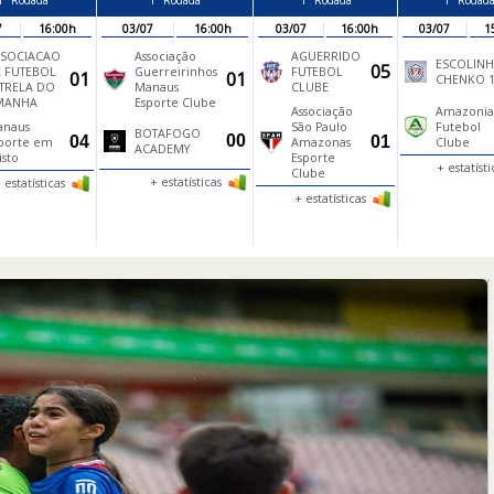
1ª Rodada
1ª Rodada
1ª Rodada
1ª Rodad
7
16:00h
03/07
16:00h
03/07
16:00h
03/07
1
SSOCIACAO
Associação
AGUERRIDO
ESCOLIN
05
 FUTEBOL
Guerreirinhos
FUTEBOL
01
01
CHENKO 
TRELA DO
Manaus
CLUBE
MANHA
Esporte Clube
Associação
Amazonia
anaus
São Paulo
Futebol
BOTAFOGO
00
04
01
porte em
Amazonas
Clube
ACADEMY
isto
Esporte
+ estatíst
Clube
+ estatísticas
 estatísticas
+ estatísticas