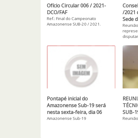
Ofício Circular 006 / 2021-
Consel
DCO/FAF
/2021 
Ref.: Final do Campeonato
Sede d
Amazonense SUB-20 / 2021.
Reunião
represe
disputa
Pontapé inicial do
REUNI
Amazonense Sub-19 será
TÉCN
nesta sexta-feira, dia 06
SUB-1
Amazonense Sub-19
Reuniã