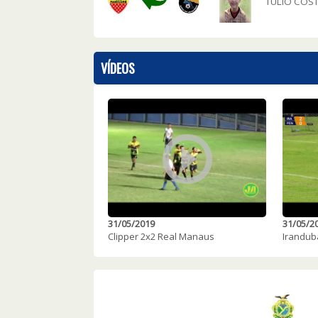
TULIO COS
VÍDEOS
31/05/2019
31/05/2
Clipper 2x2 Real Manaus
Irandub