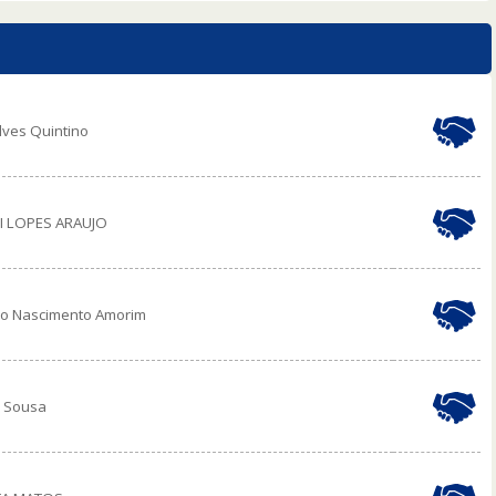
lves Quintino
I LOPES ARAUJO
do Nascimento Amorim
e Sousa