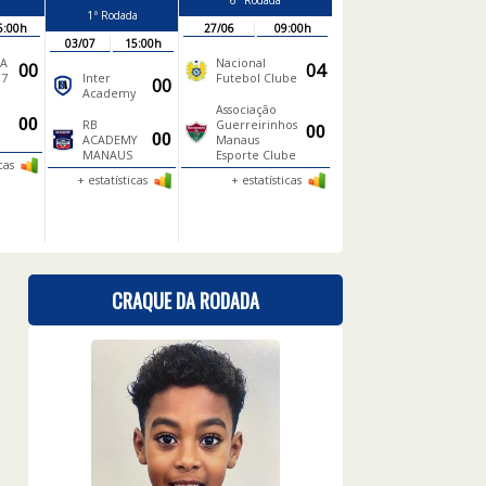
a
6ª Rodada
1ª Rodada
5:00h
27/06
09:00h
03/07
15:00h
HA
Nacional
00
04
17
Inter
Futebol Clube
00
Academy
Associação
00
RB
Guerreirinhos
00
00
ACADEMY
Manaus
MANAUS
Esporte Clube
icas
+ estatísticas
+ estatísticas
CRAQUE DA RODADA